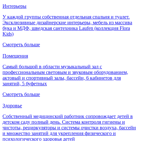
Интерьеры
У каждой группы ­собственная отдельная спальня и туалет.
Эксклюзивные дизайнерские интерьеры, мебель из массива
бука и МДФ, шведская сантехника Laufen (коллекция Flora
Kids)
Смотреть больше
Помещения
Самый большой в области музыкальный зал с
профессиональным световым и звуковым оборудованием,
актовый и спортивный залы, бассейн, 6 кабинетов для
занятий, 5 буфетных
Смотреть больше
Здоровье
Собственный медицинский работник сопровождает детей в
детском саду полный день. Система контроля гигиены и
чистоты, рециркуляторы и системы очистки воздуха, бассейн
и множество занятий для укрепления физического и
психологического здоровья детей