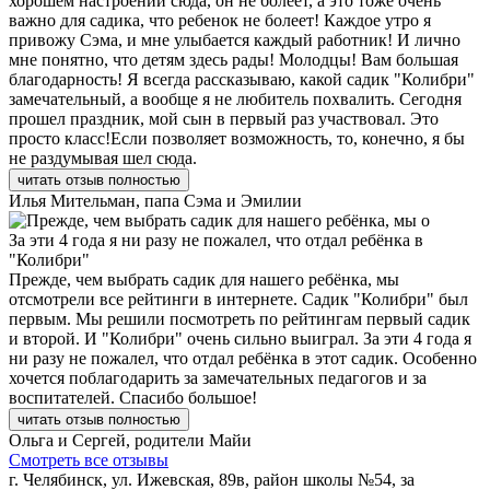
хорошем настроении сюда, он не болеет, а это тоже очень
важно для садика, что ребенок не болеет! Каждое утро я
привожу Сэма, и мне улыбается каждый работник! И лично
мне понятно, что детям здесь рады! Молодцы! Вам большая
благодарность! Я всегда рассказываю, какой садик "Колибри"
замечательный, а вообще я не любитель похвалить. Сегодня
прошел праздник, мой сын в первый раз участвовал. Это
просто класс!Если позволяет возможность, то, конечно, я бы
не раздумывая шел сюда.
читать отзыв полностью
Илья Мительман, папа Сэма и Эмилии
За эти 4 года я ни разу не пожалел, что отдал ребёнка в
"Колибри"
Прежде, чем выбрать садик для нашего ребёнка, мы
отсмотрели все рейтинги в интернете. Садик "Колибри" был
первым. Мы решили посмотреть по рейтингам первый садик
и второй. И "Колибри" очень сильно выиграл. За эти 4 года я
ни разу не пожалел, что отдал ребёнка в этот садик. Особенно
хочется поблагодарить за замечательных педагогов и за
воспитателей. Спасибо большое!
читать отзыв полностью
Ольга и Сергей, родители Майи
Смотреть все отзывы
г. Челябинск, ул. Ижевская, 89в, район школы №54, за