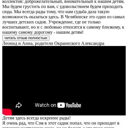
коллектив: доброжелательный, внимательный к нашим детям.
Мы будем грустить по вам, с удовольствием будем приходить
сюда. Мы всегда рады тому, что нам судьба дала такую
возможность оказаться здесь. В Челябинске это один из самых
лучших детских садов. Учреждение, где не только
воспитывают, но и с любовью относятся к самому близкому, к
нашему самому дорогому - нашим детям!
читать отзыв полностью
Леонид и Анна, родители Окраинского Александра
Детям здесь всегда искренне рады!
Я очень рад, что Сэм в этот садик попал, что он приходит в